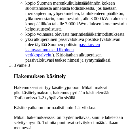
kopio Suomen merenkulkulainsäädännön kokeen
suorittamisesta annetusta todistuksesta, jos haetaan
merikapteenin, yliperämiehen, lähiliikenteen päällikön,
ylikonemestarin, konemestarin, alle 3 000 kW:n aluksen
konepäällikön tai alle 3 000 kW:n aluksen konemestarin
kelpoisuustodistusta
kopio voimassa olevasta merimieslääkärintodistuksesta
yksi alkuperäinen passivalokuva postitse (valokuvan
tulee täyttää Suomen poliisin
passikuvien
laatuvaatimukset
Ulkoinen
verkkopalvelu.
). Kirjoitathan alkuperäisen
passivalokuvasi taakse nimesi ja syntymäaikasi.
3
Vaihe 3
Hakemuksen käsittely
Hakemuksesi siirtyy käsittelyjonoon. Mikäli maksat
pikakäsittelymaksun, hakemus pyritään käsittelemään
Traficomissa 1-2 työpäivän sisällä.
Käsittelyaika on normaalisti noin 1-2 viikkoa.
Mikäli hakemuksessasi on täydennettävää, sinulle lähetetään
selvityspyyntö. Toimita puuttuvat selvitykset määräaikaan
mennessä.