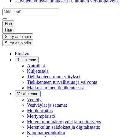
saavutettavuusvaatimukset.fi
Ulkoinen verkkopalvelu.
Hae
Hae
Siirry asiointiin
Siirry asiointiin
Etusivu
Tieliikenne
Autoilijat
Kuljetusala
Tieliikenteen muut yritykset
Tieliikenteen turvallisuus ja valvonta
Matkustaminen tieliikenteessä
Vesiliikenne
Veneily
Vesiväylät ja satamat
Merikartoitus
Meriympäristö
Merenkulun pätevyydet ja meriterveys
Merenkulun säädökset ja digitalisaatio
Kauppamerenkulku