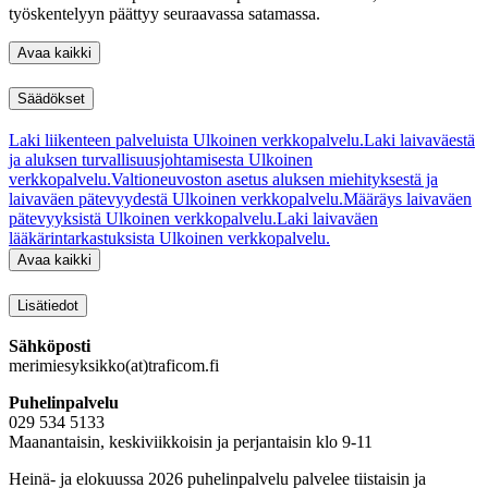
työskentelyyn päättyy seuraavassa satamassa.
Avaa kaikki
Säädökset
Laki liikenteen palveluista
Ulkoinen verkkopalvelu.
Laki laivaväestä
ja aluksen turvallisuusjohtamisesta
Ulkoinen
verkkopalvelu.
Valtioneuvoston asetus aluksen miehityksestä ja
laivaväen pätevyydestä
Ulkoinen verkkopalvelu.
Määräys laivaväen
pätevyyksistä
Ulkoinen verkkopalvelu.
Laki laivaväen
lääkärintarkastuksista
Ulkoinen verkkopalvelu.
Avaa kaikki
Lisätiedot
Sähköposti
merimiesyksikko(at)traficom.fi
Puhelinpalvelu
029 534 5133
Maanantaisin, keskiviikkoisin ja perjantaisin klo 9-11
Heinä- ja elokuussa 2026 puhelinpalvelu palvelee tiistaisin ja