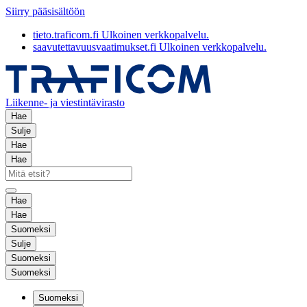
Siirry pääsisältöön
tieto.traficom.fi
Ulkoinen verkkopalvelu.
saavutettavuusvaatimukset.fi
Ulkoinen verkkopalvelu.
Liikenne- ja viestintävirasto
Hae
Sulje
Hae
Hae
Hae
Hae
Suomeksi
Sulje
Suomeksi
Suomeksi
Suomeksi