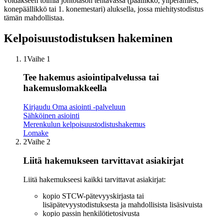
voidakseen toimia johtotason tehtävässä (päällikkö, yliperämies,
konepäällikkö tai 1. konemestari) aluksella, jossa miehitystodistus
tämän mahdollistaa.
Kelpoisuustodistuksen hakeminen
1
Vaihe 1
Tee hakemus asiointipalvelussa tai
hakemuslomakkeella
Kirjaudu Oma asiointi -palveluun
Sähköinen asiointi
Merenkulun kelpoisuustodistushakemus
Lomake
2
Vaihe 2
Liitä hakemukseen tarvittavat asiakirjat
Liitä hakemukseesi kaikki tarvittavat asiakirjat:
kopio STCW-pätevyyskirjasta tai
lisäpätevyystodistuksesta ja mahdollisista lisäsivuista
kopio passin henkilötietosivusta