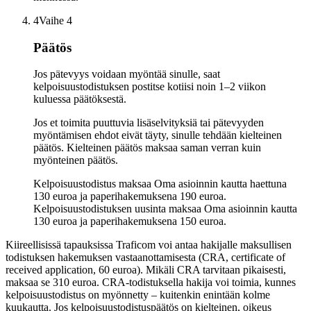
4
Vaihe 4
Päätös
Jos pätevyys voidaan myöntää sinulle, saat
kelpoisuustodistuksen postitse kotiisi noin 1–2 viikon
kuluessa päätöksestä.
Jos et toimita puuttuvia lisäselvityksiä tai pätevyyden
myöntämisen ehdot eivät täyty, sinulle tehdään kielteinen
päätös. Kielteinen päätös maksaa saman verran kuin
myönteinen päätös.
Kelpoisuustodistus maksaa Oma asioinnin kautta haettuna
130 euroa ja paperihakemuksena 190 euroa.
Kelpoisuustodistuksen uusinta maksaa Oma asioinnin kautta
130 euroa ja paperihakemuksena 150 euroa.
Kiireellisissä tapauksissa Traficom voi antaa hakijalle maksullisen
todistuksen hakemuksen vastaanottamisesta (CRA, certificate of
received application, 60 euroa). Mikäli CRA tarvitaan pikaisesti,
maksaa se 310 euroa. CRA-todistuksella hakija voi toimia, kunnes
kelpoisuustodistus on myönnetty – kuitenkin enintään kolme
kuukautta. Jos kelpoisuustodistuspäätös on kielteinen, oikeus