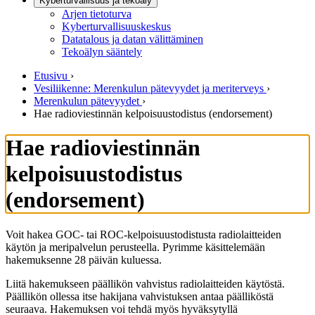
Kyberturvallisuus ja tekoäly
Arjen tietoturva
Kyberturvallisuuskeskus
Datatalous ja datan välittäminen
Tekoälyn sääntely
Etusivu
›
Vesiliikenne: Merenkulun pätevyydet ja meriterveys
›
Merenkulun pätevyydet
›
Hae radioviestinnän kelpoisuustodistus (endorsement)
Hae radioviestinnän
kelpoisuustodistus
(endorsement)
Voit hakea GOC- tai ROC-kelpoisuustodistusta radiolaitteiden
käytön ja meripalvelun perusteella. Pyrimme käsittelemään
hakemuksenne 28 päivän kuluessa.
Liitä hakemukseen päällikön vahvistus radiolaitteiden käytöstä.
Päällikön ollessa itse hakijana vahvistuksen antaa päälliköstä
seuraava. Hakemuksen voi tehdä myös hyväksytyllä