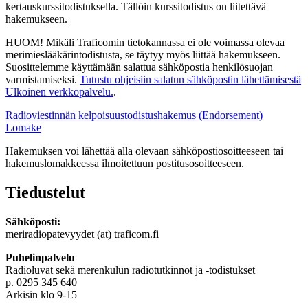
kertauskurssitodistuksella. Tällöin kurssitodistus on liitettävä
hakemukseen.
HUOM! Mikäli Traficomin tietokannassa ei ole voimassa olevaa
merimieslääkärintodistusta, se täytyy myös liittää hakemukseen.
Suosittelemme käyttämään salattua sähköpostia henkilösuojan
varmistamiseksi.
Tutustu ohjeisiin salatun sähköpostin lähettämisestä
Ulkoinen verkkopalvelu.
.
Radioviestinnän kelpoisuustodistushakemus (Endorsement)
Lomake
Hakemuksen voi lähettää alla olevaan sähköpostiosoitteeseen tai
hakemuslomakkeessa ilmoitettuun postitusosoitteeseen.
Tiedustelut
Sähköposti:
meriradiopatevyydet (at) traficom.fi
Puhelinpalvelu
Radioluvat sekä merenkulun radiotutkinnot ja -todistukset
p. 0295 345 640
Arkisin klo 9-15