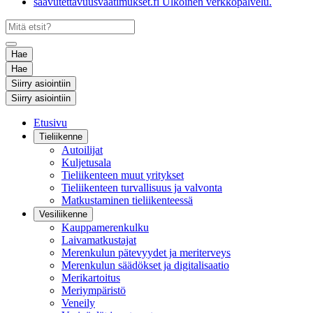
saavutettavuusvaatimukset.fi
Ulkoinen verkkopalvelu.
Hae
Hae
Siirry asiointiin
Siirry asiointiin
Etusivu
Tieliikenne
Autoilijat
Kuljetusala
Tieliikenteen muut yritykset
Tieliikenteen turvallisuus ja valvonta
Matkustaminen tieliikenteessä
Vesiliikenne
Kauppamerenkulku
Laivamatkustajat
Merenkulun pätevyydet ja meriterveys
Merenkulun säädökset ja digitalisaatio
Merikartoitus
Meriympäristö
Veneily