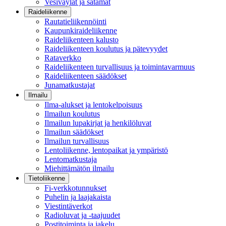
Vesiväylät ja satamat
Raideliikenne
Rautatieliikennöinti
Kaupunkiraideliikenne
Raideliikenteen kalusto
Raideliikenteen koulutus ja pätevyydet
Rataverkko
Raideliikenteen turvallisuus ja toimintavarmuus
Raideliikenteen säädökset
Junamatkustajat
Ilmailu
Ilma-alukset ja lentokelpoisuus
Ilmailun koulutus
Ilmailun lupakirjat ja henkilöluvat
Ilmailun säädökset
Ilmailun turvallisuus
Lentoliikenne, lentopaikat ja ympäristö
Lentomatkustaja
Miehittämätön ilmailu
Tietoliikenne
Fi-verkkotunnukset
Puhelin ja laajakaista
Viestintäverkot
Radioluvat ja -taajuudet
Postitoiminta ja jakelu