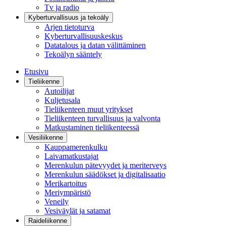
Tv ja radio
Kyberturvallisuus ja tekoäly
Arjen tietoturva
Kyberturvallisuuskeskus
Datatalous ja datan välittäminen
Tekoälyn sääntely
Etusivu
Tieliikenne
Autoilijat
Kuljetusala
Tieliikenteen muut yritykset
Tieliikenteen turvallisuus ja valvonta
Matkustaminen tieliikenteessä
Vesiliikenne
Kauppamerenkulku
Laivamatkustajat
Merenkulun pätevyydet ja meriterveys
Merenkulun säädökset ja digitalisaatio
Merikartoitus
Meriympäristö
Veneily
Vesiväylät ja satamat
Raideliikenne