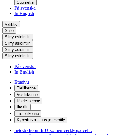
Suomeksi
På svenska
In English
Valikko
Sulje
Siirry asiointiin
Siirry asiointiin
Siirry asiointiin
Siirry asiointiin
På svenska
In English
Etusivu
Tieliikenne
Vesiliikenne
Raideliikenne
Ilmailu
Tietoliikenne
Kyberturvallisuus ja tekoäly
tieto.traficom.fi
Ulkoinen verkkopalvelu.