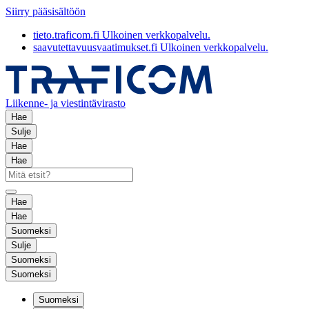
Siirry pääsisältöön
tieto.traficom.fi
Ulkoinen verkkopalvelu.
saavutettavuusvaatimukset.fi
Ulkoinen verkkopalvelu.
Liikenne- ja viestintävirasto
Hae
Sulje
Hae
Hae
Hae
Hae
Suomeksi
Sulje
Suomeksi
Suomeksi
Suomeksi