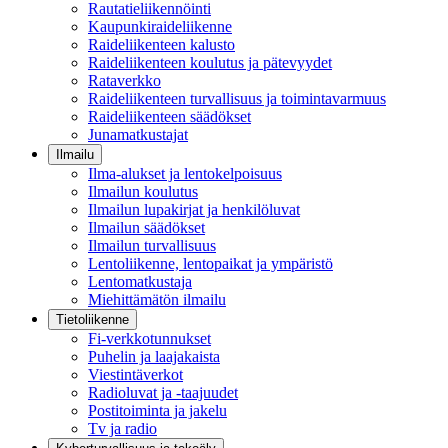
Rautatieliikennöinti
Kaupunkiraideliikenne
Raideliikenteen kalusto
Raideliikenteen koulutus ja pätevyydet
Rataverkko
Raideliikenteen turvallisuus ja toimintavarmuus
Raideliikenteen säädökset
Junamatkustajat
Ilmailu
Ilma-alukset ja lentokelpoisuus
Ilmailun koulutus
Ilmailun lupakirjat ja henkilöluvat
Ilmailun säädökset
Ilmailun turvallisuus
Lentoliikenne, lentopaikat ja ympäristö
Lentomatkustaja
Miehittämätön ilmailu
Tietoliikenne
Fi-verkkotunnukset
Puhelin ja laajakaista
Viestintäverkot
Radioluvat ja -taajuudet
Postitoiminta ja jakelu
Tv ja radio