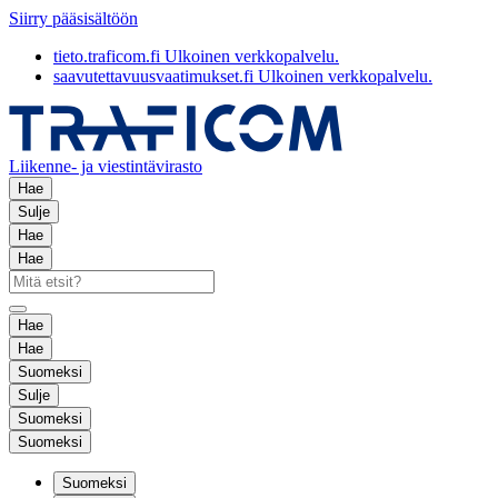
Siirry pääsisältöön
tieto.traficom.fi
Ulkoinen verkkopalvelu.
saavutettavuusvaatimukset.fi
Ulkoinen verkkopalvelu.
Liikenne- ja viestintävirasto
Hae
Sulje
Hae
Hae
Hae
Hae
Suomeksi
Sulje
Suomeksi
Suomeksi
Suomeksi