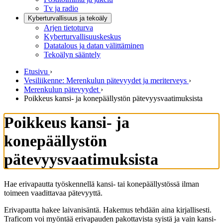
Tv ja radio
Kyberturvallisuus ja tekoäly
Arjen tietoturva
Kyberturvallisuuskeskus
Datatalous ja datan välittäminen
Tekoälyn sääntely
Etusivu
›
Vesiliikenne: Merenkulun pätevyydet ja meriterveys
›
Merenkulun pätevyydet
›
Poikkeus kansi- ja konepäällystön pätevyysvaatimuksista
Poikkeus kansi- ja
konepäällystön
pätevyysvaatimuksista
Hae erivapautta työskennellä kansi- tai konepäällystössä ilman
toimeen vaadittavaa pätevyyttä.
Erivapautta hakee laivanisäntä. Hakemus tehdään aina kirjallisesti.
Traficom voi myöntää erivapauden pakottavista syistä ja vain kansi-