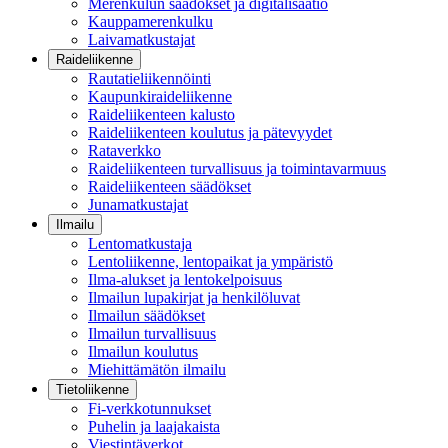
Merenkulun säädökset ja digitalisaatio
Kauppamerenkulku
Laivamatkustajat
Raideliikenne
Rautatieliikennöinti
Kaupunkiraideliikenne
Raideliikenteen kalusto
Raideliikenteen koulutus ja pätevyydet
Rataverkko
Raideliikenteen turvallisuus ja toimintavarmuus
Raideliikenteen säädökset
Junamatkustajat
Ilmailu
Lentomatkustaja
Lentoliikenne, lentopaikat ja ympäristö
Ilma-alukset ja lentokelpoisuus
Ilmailun lupakirjat ja henkilöluvat
Ilmailun säädökset
Ilmailun turvallisuus
Ilmailun koulutus
Miehittämätön ilmailu
Tietoliikenne
Fi-verkkotunnukset
Puhelin ja laajakaista
Viestintäverkot