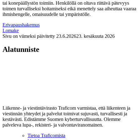
tai konepäällystön toimiin. Henkilöllä on oltava riittävä pätevyys
toimen turvalliseksi hoitamiseksi eikä menettely saa aiheuttaa vaaraa
ihmishengelle, omaisuudelle tai ympäristölle.
Erivapaushakemus
Lomake
Sivu on viimeksi päivitetty
23.6.2026
23. kesäkuuta 2026
Alatunniste
Liikenne- ja viestintävirasto Traficom varmistaa, että liikenteen ja
viestinnän yhteydet ja palvelut toimivat sujuvasti, turvallisesti ja
kestävästi. Edistämme Suomen kyberturvallisuutta. Olemme
palveleva lupa-, rekisteri- ja valvontaviranomainen.
Tietoa Traficomista