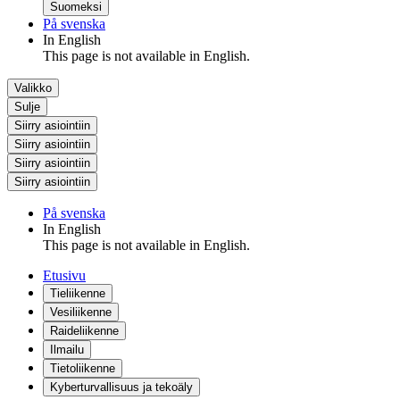
Suomeksi
På svenska
In English
This page is not available in English.
Valikko
Sulje
Siirry asiointiin
Siirry asiointiin
Siirry asiointiin
Siirry asiointiin
På svenska
In English
This page is not available in English.
Etusivu
Tieliikenne
Vesiliikenne
Raideliikenne
Ilmailu
Tietoliikenne
Kyberturvallisuus ja tekoäly