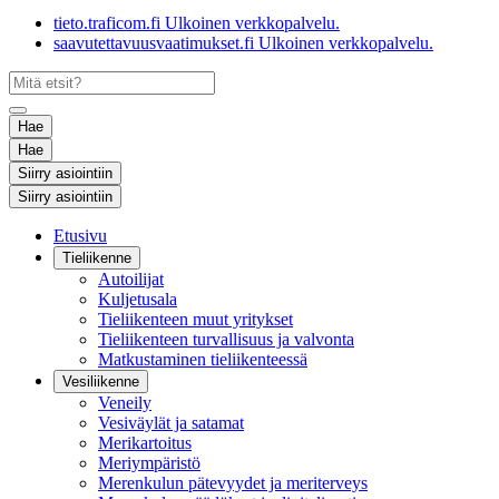
tieto.traficom.fi
Ulkoinen verkkopalvelu.
saavutettavuusvaatimukset.fi
Ulkoinen verkkopalvelu.
Hae
Hae
Siirry asiointiin
Siirry asiointiin
Etusivu
Tieliikenne
Autoilijat
Kuljetusala
Tieliikenteen muut yritykset
Tieliikenteen turvallisuus ja valvonta
Matkustaminen tieliikenteessä
Vesiliikenne
Veneily
Vesiväylät ja satamat
Merikartoitus
Meriympäristö
Merenkulun pätevyydet ja meriterveys