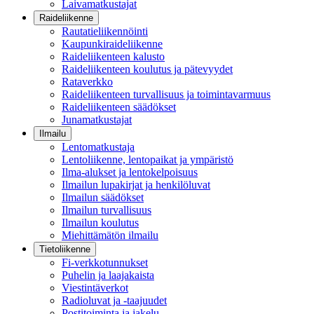
Laivamatkustajat
Raideliikenne
Rautatieliikennöinti
Kaupunkiraideliikenne
Raideliikenteen kalusto
Raideliikenteen koulutus ja pätevyydet
Rataverkko
Raideliikenteen turvallisuus ja toimintavarmuus
Raideliikenteen säädökset
Junamatkustajat
Ilmailu
Lentomatkustaja
Lentoliikenne, lentopaikat ja ympäristö
Ilma-alukset ja lentokelpoisuus
Ilmailun lupakirjat ja henkilöluvat
Ilmailun säädökset
Ilmailun turvallisuus
Ilmailun koulutus
Miehittämätön ilmailu
Tietoliikenne
Fi-verkkotunnukset
Puhelin ja laajakaista
Viestintäverkot
Radioluvat ja -taajuudet
Postitoiminta ja jakelu