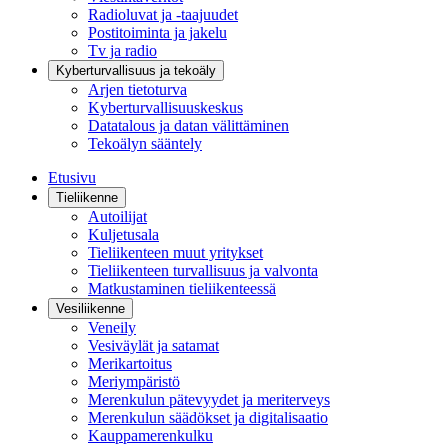
Radioluvat ja -taajuudet
Postitoiminta ja jakelu
Tv ja radio
Kyberturvallisuus ja tekoäly
Arjen tietoturva
Kyberturvallisuuskeskus
Datatalous ja datan välittäminen
Tekoälyn sääntely
Etusivu
Tieliikenne
Autoilijat
Kuljetusala
Tieliikenteen muut yritykset
Tieliikenteen turvallisuus ja valvonta
Matkustaminen tieliikenteessä
Vesiliikenne
Veneily
Vesiväylät ja satamat
Merikartoitus
Meriympäristö
Merenkulun pätevyydet ja meriterveys
Merenkulun säädökset ja digitalisaatio
Kauppamerenkulku