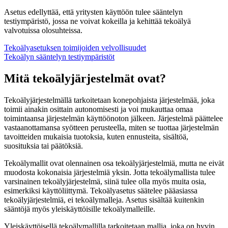
Asetus edellyttää, että yritysten käyttöön tulee sääntelyn
testiympäristö, jossa ne voivat kokeilla ja kehittää tekoälyä
valvotuissa olosuhteissa.
Tekoälyasetuksen toimijoiden velvollisuudet
Tekoälyn sääntelyn testiympäristöt
Mitä tekoälyjärjestelmät ovat?
Tekoälyjärjestelmällä tarkoitetaan konepohjaista järjestelmää, joka
toimii ainakin osittain autonomisesti ja voi mukauttaa omaa
toimintaansa järjestelmän käyttöönoton jälkeen. Järjestelmä päättelee
vastaanottamansa syötteen perusteella, miten se tuottaa järjestelmän
tavoitteiden mukaisia tuotoksia, kuten ennusteita, sisältöä,
suosituksia tai päätöksiä.
Tekoälymallit ovat olennainen osa tekoälyjärjestelmiä, mutta ne eivät
muodosta kokonaisia järjestelmiä yksin. Jotta tekoälymallista tulee
varsinainen tekoälyjärjestelmä, siinä tulee olla myös muita osia,
esimerkiksi käyttöliittymä. Tekoälyasetus säätelee pääasiassa
tekoälyjärjestelmiä, ei tekoälymalleja. Asetus sisältää kuitenkin
sääntöjä myös yleiskäyttöisille tekoälymalleille.
Yleiskäyttöisellä tekoälymallilla tarkoitetaan mallia, joka on hyvin