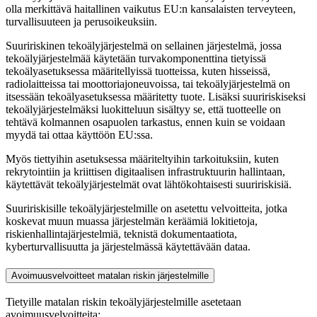
olla merkittävä haitallinen vaikutus EU:n kansalaisten terveyteen,
turvallisuuteen ja perusoikeuksiin.
Suuririskinen tekoälyjärjestelmä on sellainen järjestelmä, jossa
tekoälyjärjestelmää käytetään turvakomponenttina tietyissä
tekoälyasetuksessa määritellyissä tuotteissa, kuten hisseissä,
radiolaitteissa tai moottoriajoneuvoissa, tai tekoälyjärjestelmä on
itsessään tekoälyasetuksessa määritetty tuote. Lisäksi suuririskiseksi
tekoälyjärjestelmäksi luokitteluun sisältyy se, että tuotteelle on
tehtävä kolmannen osapuolen tarkastus, ennen kuin se voidaan
myydä tai ottaa käyttöön EU:ssa.
Myös tiettyihin asetuksessa määriteltyihin tarkoituksiin, kuten
rekrytointiin ja kriittisen digitaalisen infrastruktuurin hallintaan,
käytettävät tekoälyjärjestelmät ovat lähtökohtaisesti suuririskisiä.
Suuririskisille tekoälyjärjestelmille on asetettu velvoitteita, jotka
koskevat muun muassa järjestelmän keräämiä lokitietoja,
riskienhallintajärjestelmiä, teknistä dokumentaatiota,
kyberturvallisuutta ja järjestelmässä käytettävään dataa.
Avoimuusvelvoitteet matalan riskin järjestelmille
Tietyille matalan riskin tekoälyjärjestelmille asetetaan
avoimuusvelvoitteita: