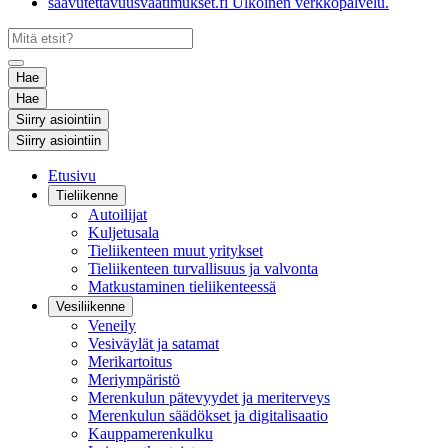
saavutettavuusvaatimukset.fi
Ulkoinen verkkopalvelu.
Hae
Hae
Siirry asiointiin
Siirry asiointiin
Etusivu
Tieliikenne
Autoilijat
Kuljetusala
Tieliikenteen muut yritykset
Tieliikenteen turvallisuus ja valvonta
Matkustaminen tieliikenteessä
Vesiliikenne
Veneily
Vesiväylät ja satamat
Merikartoitus
Meriympäristö
Merenkulun pätevyydet ja meriterveys
Merenkulun säädökset ja digitalisaatio
Kauppamerenkulku