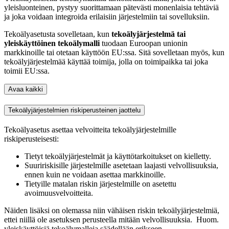
yleisluonteinen, pystyy suorittamaan pätevästi monenlaisia tehtäviä
ja joka voidaan integroida erilaisiin järjestelmiin tai sovelluksiin.
Tekoälyasetusta sovelletaan, kun
tekoälyjärjestelmä tai
yleiskäyttöinen tekoälymalli
tuodaan Euroopan unionin
markkinoille tai otetaan käyttöön EU:ssa. Sitä sovelletaan myös, kun
tekoälyjärjestelmää käyttää toimija, jolla on toimipaikka tai joka
toimii EU:ssa.
Avaa kaikki
Tekoälyjärjestelmien riskiperusteinen jaottelu
Tekoälyasetus asettaa velvoitteita tekoälyjärjestelmille
riskiperusteisesti:
Tietyt tekoälyjärjestelmät ja käyttötarkoitukset on kielletty.
Suuririskisille järjestelmille asetetaan laajasti velvollisuuksia,
ennen kuin ne voidaan asettaa markkinoille.
Tietyille matalan riskin järjestelmille on asetettu
avoimuusvelvoitteita.
Näiden lisäksi on olemassa niin vähäisen riskin tekoälyjärjestelmiä,
ettei niillä ole asetuksen perusteella mitään velvollisuuksia. Huom.
yleiskäyttöisiä tekoälymalleja säädellään erikseen.