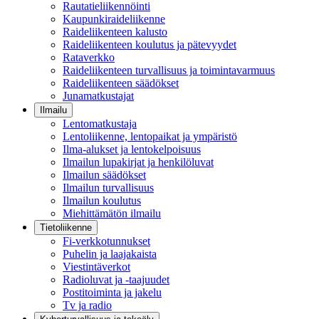
Rautatieliikennöinti
Kaupunkiraideliikenne
Raideliikenteen kalusto
Raideliikenteen koulutus ja pätevyydet
Rataverkko
Raideliikenteen turvallisuus ja toimintavarmuus
Raideliikenteen säädökset
Junamatkustajat
Ilmailu
Lentomatkustaja
Lentoliikenne, lentopaikat ja ympäristö
Ilma-alukset ja lentokelpoisuus
Ilmailun lupakirjat ja henkilöluvat
Ilmailun säädökset
Ilmailun turvallisuus
Ilmailun koulutus
Miehittämätön ilmailu
Tietoliikenne
Fi-verkkotunnukset
Puhelin ja laajakaista
Viestintäverkot
Radioluvat ja -taajuudet
Postitoiminta ja jakelu
Tv ja radio