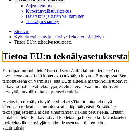
Kyberturvallisuus ja tekoäly
Arjen tietoturva
Kyberturvallisuuskeskus
Datatalous ja datan välittäminen
Tekoälyn sääntely
Etusivu
›
Kyberturvallisuus ja tekoäly: Tekoälyn sääntely
›
Tietoa EU:n tekoälyasetuksesta
Tietoa EU:n tekoälyasetuksesta
Euroopan unionin tekoälyasetuksen (Artificial Intelligence Act)
tavoitteena on edistää luotettavaa tekoälyn käyttöä Euroopassa. Sen
tarkoituksena on varmistaa, että EU:n alueella markkinoille tuotavat
ja käyttöönotettavat tekoälyjärjestelmät eivät vaaranna ihmisten
terveyttä, turvallisuutta tai perusoikeuksia.
Asetus luo tekoälyn käytölle yhteiset säännöt, jotta tekoälyä
käytetään reilusti, asianmukaisesti ja läpinäkyvästi. Se säätelee
tekoälyjärjestelmiä niiden aiheuttamien riskien perusteella. Erittäin
haitalliset tekoälyn käyttötavat kielletään ja tietyille korkeariskiseksi
luokiteltaville tekoälyjärjestelmille asetetaan tiukennettuja
vaatimuksia.