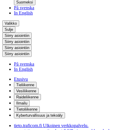
Suomeksi
På svenska
In English
Valikko
Sulje
Siirry asiointiin
Siirry asiointiin
Siirry asiointiin
Siirry asiointiin
På svenska
In English
Etusivu
Tieliikenne
Vesiliikenne
Raideliikenne
Ilmailu
Tietoliikenne
Kyberturvallisuus ja tekoäly
tieto.traficom.fi
Ulkoinen verkkopalvelu.