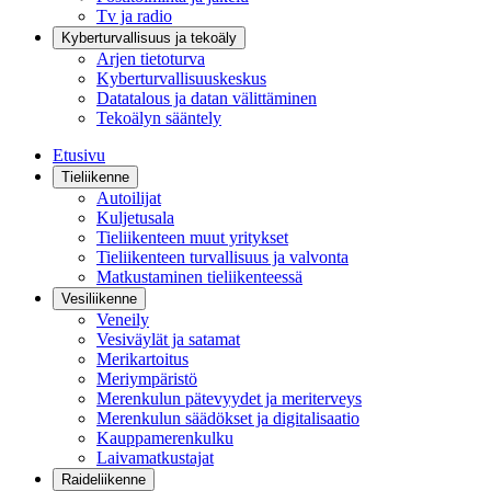
Tv ja radio
Kyberturvallisuus ja tekoäly
Arjen tietoturva
Kyberturvallisuuskeskus
Datatalous ja datan välittäminen
Tekoälyn sääntely
Etusivu
Tieliikenne
Autoilijat
Kuljetusala
Tieliikenteen muut yritykset
Tieliikenteen turvallisuus ja valvonta
Matkustaminen tieliikenteessä
Vesiliikenne
Veneily
Vesiväylät ja satamat
Merikartoitus
Meriympäristö
Merenkulun pätevyydet ja meriterveys
Merenkulun säädökset ja digitalisaatio
Kauppamerenkulku
Laivamatkustajat
Raideliikenne