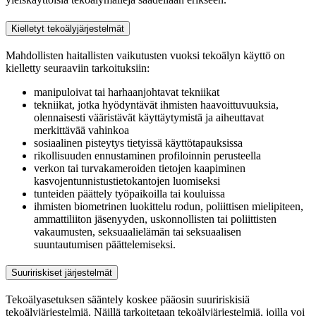
Kielletyt tekoälyjärjestelmät
Mahdollisten haitallisten vaikutusten vuoksi tekoälyn käyttö on
kielletty seuraaviin tarkoituksiin:
manipuloivat tai harhaanjohtavat tekniikat
tekniikat, jotka hyödyntävät ihmisten haavoittuvuuksia,
olennaisesti vääristävät käyttäytymistä ja aiheuttavat
merkittävää vahinkoa
sosiaalinen pisteytys tietyissä käyttötapauksissa
rikollisuuden ennustaminen profiloinnin perusteella
verkon tai turvakameroiden tietojen kaapiminen
kasvojentunnistustietokantojen luomiseksi
tunteiden päättely työpaikoilla tai kouluissa
ihmisten biometrinen luokittelu rodun, poliittisen mielipiteen,
ammattiliiton jäsenyyden, uskonnollisten tai poliittisten
vakaumusten, seksuaalielämän tai seksuaalisen
suuntautumisen päättelemiseksi.
Suuririskiset järjestelmät
Tekoälyasetuksen sääntely koskee pääosin suuririskisiä
tekoälyjärjestelmiä. Näillä tarkoitetaan tekoälyjärjestelmiä, joilla voi