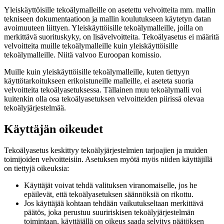
Yleiskäyttöisille tekoälymalleille on asetettu velvoitteita mm. mallin
tekniseen dokumentaatioon ja mallin koulutukseen käytetyn datan
avoimuuteen liittyen. Yleiskäyttöisille tekoälymalleille, joilla on
merkittävä suorituskyky, on lisävelvoitteita. Tekoälyasetus ei määritä
velvoitteita muille tekoälymalleille kuin yleiskäyttöisille
tekoälymalleille. Niitä valvoo Euroopan komissio.
Muille kuin yleiskäyttöisille tekoälymalleille, kuten tiettyyn
käyttötarkoitukseen erikoistuneille malleille, ei aseteta suoria
velvoitteita tekoälyasetuksessa. Tällainen muu tekoälymalli voi
kuitenkin olla osa tekoälyasetuksen velvoitteiden piirissä olevaa
tekoälyjärjestelmää.
Käyttäjän oikeudet
Tekoälyasetus keskittyy tekoälyjärjestelmien tarjoajien ja muiden
toimijoiden velvoitteisiin. Asetuksen myötä myös niiden käyttäjillä
on tiettyjä oikeuksia:
Käyttäjät voivat tehdä valituksen viranomaiselle, jos he
epäilevät, että tekoälyasetuksen säännöksiä on rikottu.
Jos käyttäjää kohtaan tehdään vaikutukseltaan merkittävä
päätös, joka perustuu suuririskisen tekoälyjärjestelmän
toimintaan, käyttäjällä on oikeus saada selvitys päätöksen