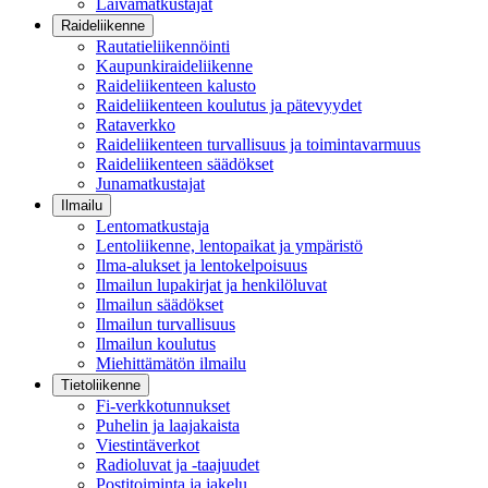
Laivamatkustajat
Raideliikenne
Rautatieliikennöinti
Kaupunkiraideliikenne
Raideliikenteen kalusto
Raideliikenteen koulutus ja pätevyydet
Rataverkko
Raideliikenteen turvallisuus ja toimintavarmuus
Raideliikenteen säädökset
Junamatkustajat
Ilmailu
Lentomatkustaja
Lentoliikenne, lentopaikat ja ympäristö
Ilma-alukset ja lentokelpoisuus
Ilmailun lupakirjat ja henkilöluvat
Ilmailun säädökset
Ilmailun turvallisuus
Ilmailun koulutus
Miehittämätön ilmailu
Tietoliikenne
Fi-verkkotunnukset
Puhelin ja laajakaista
Viestintäverkot
Radioluvat ja -taajuudet
Postitoiminta ja jakelu