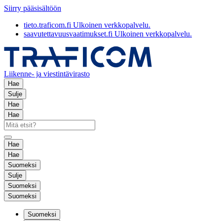
Siirry pääsisältöön
tieto.traficom.fi
Ulkoinen verkkopalvelu.
saavutettavuusvaatimukset.fi
Ulkoinen verkkopalvelu.
Liikenne- ja viestintävirasto
Hae
Sulje
Hae
Hae
Hae
Hae
Suomeksi
Sulje
Suomeksi
Suomeksi
Suomeksi