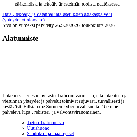
pääkohdista ja tekoälyjärjestelmän roolista päätöksessä.
Data-, tekoäly- ja datanhallinta-asetuksien asiakaspalvelu
(yhteydenottolomake)
Sivu on viimeksi päivitetty
26.5.2026
26. toukokuuta 2026
Alatunniste
Liikenne- ja viestintävirasto Traficom varmistaa, että liikenteen ja
viestinnän yhteydet ja palvelut toimivat sujuvasti, turvallisesti ja
kestävästi. Edistämme Suomen kyberturvallisuutta. Olemme
palveleva lupa-, rekisteri- ja valvontaviranomainen.
Tietoa Traficomista
Uutishuone
Säädökset ja määräykset