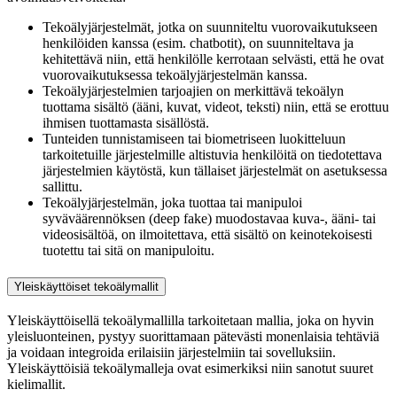
Tekoälyjärjestelmät, jotka on suunniteltu vuorovaikutukseen
henkilöiden kanssa (esim. chatbotit), on suunniteltava ja
kehitettävä niin, että henkilölle kerrotaan selvästi, että he ovat
vuorovaikutuksessa tekoälyjärjestelmän kanssa.
Tekoälyjärjestelmien tarjoajien on merkittävä tekoälyn
tuottama sisältö (ääni, kuvat, videot, teksti) niin, että se erottuu
ihmisen tuottamasta sisällöstä.
Tunteiden tunnistamiseen tai biometriseen luokitteluun
tarkoitetuille järjestelmille altistuvia henkilöitä on tiedotettava
järjestelmien käytöstä, kun tällaiset järjestelmät on asetuksessa
sallittu.
Tekoälyjärjestelmän, joka tuottaa tai manipuloi
syväväärennöksen (deep fake) muodostavaa kuva-, ääni- tai
videosisältöä, on ilmoitettava, että sisältö on keinotekoisesti
tuotettu tai sitä on manipuloitu.
Yleiskäyttöiset tekoälymallit
Yleiskäyttöisellä tekoälymallilla tarkoitetaan mallia, joka on hyvin
yleisluonteinen, pystyy suorittamaan pätevästi monenlaisia tehtäviä
ja voidaan integroida erilaisiin järjestelmiin tai sovelluksiin.
Yleiskäyttöisiä tekoälymalleja ovat esimerkiksi niin sanotut suuret
kielimallit.